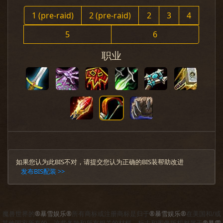
1 (pre-raid)
2 (pre-raid)
2
3
4
5
6
职业
如果您认为此BIS不对，请提交您认为正确的BIS装帮助改进
发布BIS配装 >>
魔兽世界的
®暴雪娱乐®
所有商标或注册商标是归于
®暴雪娱乐®
在美国和/或